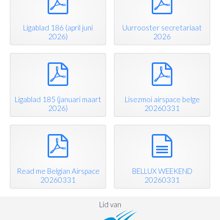
Ligablad 186 (april juni
Uurrooster secretariaat
2026)
2026
pdf
pdf
Ligablad 185 (januari maart
Lisezmoi airspace belge
2026)
20260331
pdf
document
Read me Belgian Airspace
BELLUX WEEKEND
20260331
20260331
Lid van