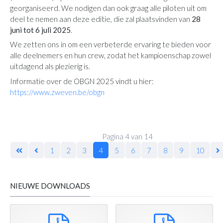
georganiseerd. We nodigen dan ook graag alle piloten uit om
deel te nemen aan deze editie, die zal plaatsvinden van
28
juni tot 6 juli 2025
.
We zetten ons in om een verbeterde ervaring te bieden voor
alle deelnemers en hun crew, zodat het kampioenschap zowel
uitdagend als plezierig is.
Informatie over de OBGN 2025 vindt u hier:
https://www.zweven.be/obgn
Pagina 4 van 14
1
2
3
4
5
6
7
8
9
10
NIEUWE DOWNLOADS
pdf
pdf