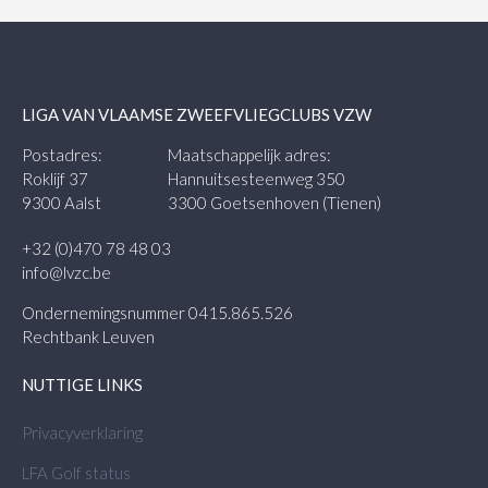
LIGA VAN VLAAMSE ZWEEFVLIEGCLUBS VZW
Postadres:
Maatschappelijk adres:
Roklijf 37
Hannuitsesteenweg 350
9300 Aalst
3300 Goetsenhoven (Tienen)
+32 (0)470 78 48 03
info@lvzc.be
Ondernemingsnummer 0415.865.526
Rechtbank Leuven
NUTTIGE LINKS
Privacyverklaring
LFA Golf status