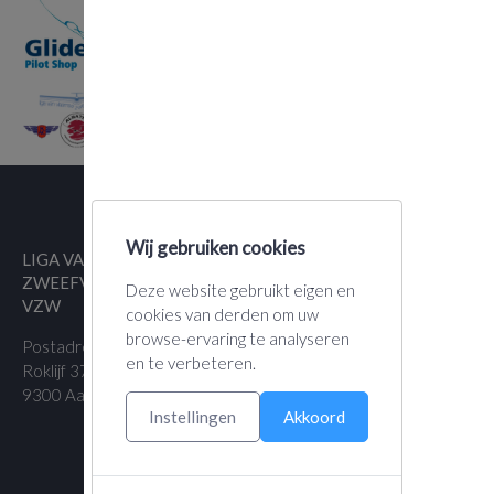
Wij gebruiken cookies
LIGA VAN VLAAMSE
ZWEEFVLIEGCLUBS
Deze website gebruikt eigen en
VZW
cookies van derden om uw
browse-ervaring te analyseren
Postadres:
Maatschappelijk
en te verbeteren.
Roklijf 37
adres:
9300 Aalst
Hannuitsesteenweg
Instellingen
Akkoord
350
3300
Goetsenhoven
(Tienen)