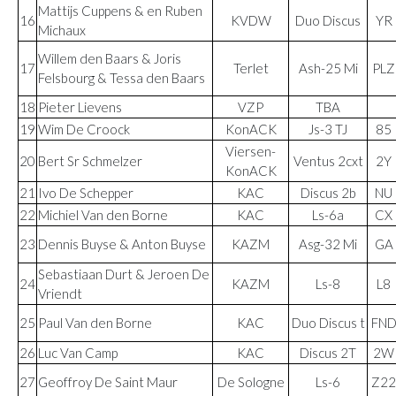
Mattijs Cuppens & en Ruben
16
KVDW
Duo Discus
YR
Michaux
Willem den Baars & Joris
17
Terlet
Ash-25 Mi
PLZ
Felsbourg & Tessa den Baars
18
Pieter Lievens
VZP
TBA
19
Wim De Croock
KonACK
Js-3 TJ
85
Viersen-
20
Bert Sr Schmelzer
Ventus 2cxt
2Y
KonACK
21
Ivo De Schepper
KAC
Discus 2b
NU
22
Michiel Van den Borne
KAC
Ls-6a
CX
23
Dennis Buyse & Anton Buyse
KAZM
Asg-32 Mi
GA
Sebastiaan Durt & Jeroen De
24
KAZM
Ls-8
L8
Vriendt
25
Paul Van den Borne
KAC
Duo Discus t
FN
26
Luc Van Camp
KAC
Discus 2T
2W
27
Geoffroy De Saint Maur
De Sologne
Ls-6
Z22