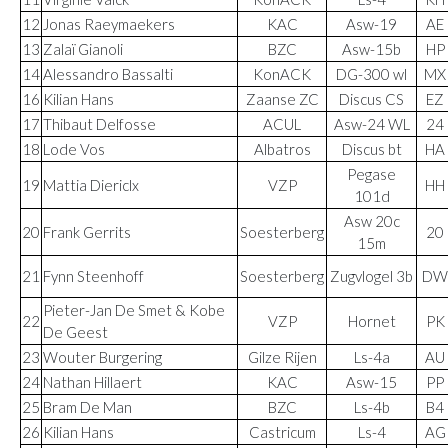
12
Jonas Raeymaekers
KAC
Asw-19
AE
13
Zalaï Gianoli
BZC
Asw-15b
HP
14
Alessandro Bassalti
KonACK
DG-300 wl
MX
16
Kilian Hans
Zaanse ZC
Discus CS
EZ
17
Thibaut Delfosse
ACUL
Asw-24 WL
24
18
Lode Vos
Albatros
Discus bt
HA
Pegase
19
Mattia Diericlx
VZP
HH
101d
Asw 20c
20
Frank Gerrits
Soesterberg
20
15m
21
Fynn Steenhoff
Soesterberg
Zugvlogel 3b
DW
Pieter-Jan De Smet & Kobe
22
VZP
Hornet
PK
De Geest
23
Wouter Burgering
Gilze Rijen
Ls-4a
AU
24
Nathan Hillaert
KAC
Asw-15
PP
25
Bram De Man
BZC
Ls-4b
B4
26
Kilian Hans
Castricum
Ls-4
AG