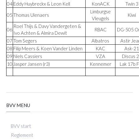
04
Eddy Huybreckx & Leon Kell
KonACK
Twin 3
Limburgse
05
Thomas Ulenaers
Kiwi
Vleugels
Roel Thijs & Davy Vandergeten &
06
RBAC
DG-505 O
Ivo Achten & Almira Dewit
07
Tom Segers
Albatros
Astir Jea
08
Filip Meers & Koen Vander Linden
KAC
Ask-21
09
Niels Cassiers
VZA
Discus 
10
Jasper Jansen (r3)
Kennemer
Lak 17b 
BVV MENU
BVV start
Reglement