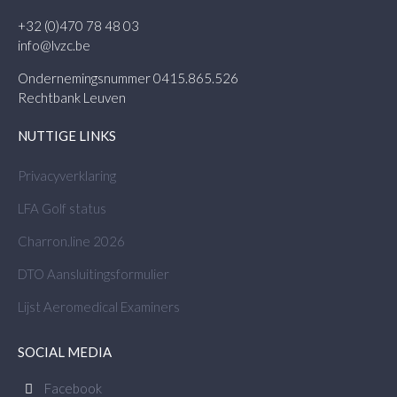
+32 (0)470 78 48 03
info@lvzc.be
Ondernemingsnummer 0415.865.526
Rechtbank Leuven
NUTTIGE LINKS
Privacyverklaring
LFA Golf status
Charron.line 2026
DTO Aansluitingsformulier
Lijst Aeromedical Examiners
SOCIAL MEDIA
Facebook