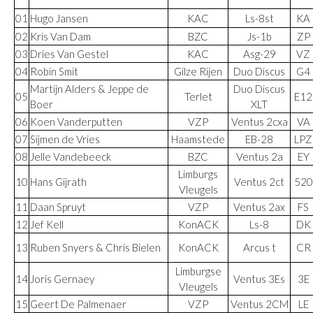
01
Hugo Jansen
KAC
Ls-8st
KA
02
Kris Van Dam
BZC
Js-1b
ZP
03
Dries Van Gestel
KAC
Asg-29
VZ
04
Robin Smit
Gilze Rijen
Duo Discus
G4
Martijn Alders & Jeppe de
Duo Discus
05
Terlet
E12
Boer
XLT
06
Koen Vanderputten
VZP
Ventus 2cxa
VA
07
Sijmen de Vries
Haamstede
EB-28
LPZ
08
Jelle Vandebeeck
BZC
Ventus 2a
EY
Limburgs
10
Hans Gijrath
Ventus 2ct
520
Vleugels
11
Daan Spruyt
VZP
Ventus 2ax
FS
12
Jef Kell
KonACK
Ls-8
DK
13
Ruben Snyers & Chris Bielen
KonACK
Arcus t
CR
Limburgse
14
Joris Gernaey
Ventus 3Es
3E
Vleugels
15
Geert De Palmenaer
VZP
Ventus 2CM
LE