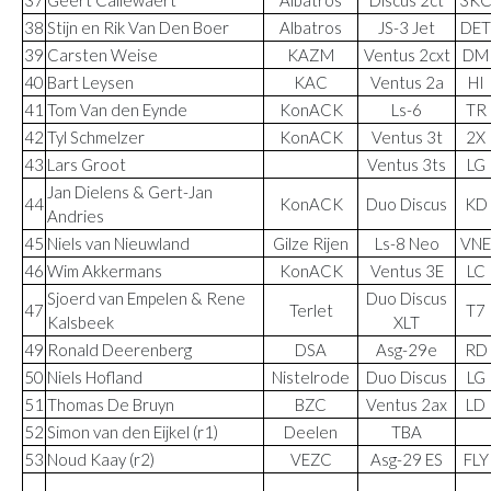
37
Geert Callewaert
Albatros
Discus 2ct
3K
38
Stijn en Rik Van Den Boer
Albatros
JS-3 Jet
DET
39
Carsten Weise
KAZM
Ventus 2cxt
DM
40
Bart Leysen
KAC
Ventus 2a
HI
41
Tom Van den Eynde
KonACK
Ls-6
TR
42
Tyl Schmelzer
KonACK
Ventus 3t
2X
43
Lars Groot
Ventus 3ts
LG
Jan Dielens & Gert-Jan
44
KonACK
Duo Discus
KD
Andries
45
Niels van Nieuwland
Gilze Rijen
Ls-8 Neo
VNE
46
Wim Akkermans
KonACK
Ventus 3E
LC
Sjoerd van Empelen & Rene
Duo Discus
47
Terlet
T7
Kalsbeek
XLT
49
Ronald Deerenberg
DSA
Asg-29e
RD
50
Niels Hofland
Nistelrode
Duo Discus
LG
51
Thomas De Bruyn
BZC
Ventus 2ax
LD
52
Simon van den Eijkel (r1)
Deelen
TBA
53
Noud Kaay (r2)
VEZC
Asg-29 ES
FLY