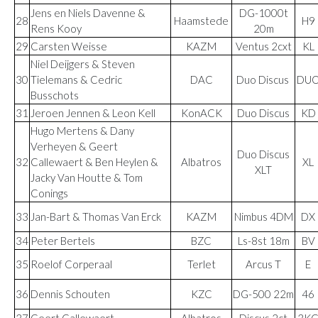
Jens en Niels Davenne &
DG-1000t
28
Haamstede
H9
Rens Kooy
20m
29
Carsten Weisse
KAZM
Ventus 2cxt
KL
Niel Deijgers & Steven
30
Tielemans & Cedric
DAC
Duo Discus
DU
Busschots
31
Jeroen Jennen & Leon Kell
KonACK
Duo Discus
KD
Hugo Mertens & Dany
Verheyen & Geert
Duo Discus
32
Callewaert & Ben Heylen &
Albatros
XL
XLT
Jacky Van Houtte & Tom
Conings
33
Jan-Bart & Thomas Van Erck
KAZM
Nimbus 4DM
DX
34
Peter Bertels
BZC
Ls-8st 18m
BV
35
Roelof Corperaal
Terlet
Arcus T
E
36
Dennis Schouten
KZC
DG-500 22m
46