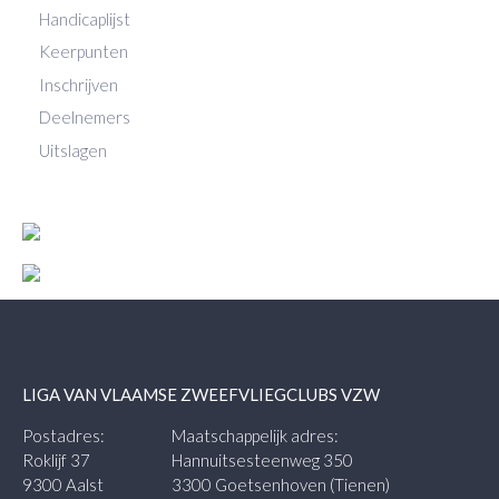
Handicaplijst
Keerpunten
Inschrijven
Deelnemers
Uitslagen
LIGA VAN VLAAMSE ZWEEFVLIEGCLUBS VZW
Postadres:
Maatschappelijk adres:
Roklijf 37
Hannuitsesteenweg 350
9300 Aalst
3300 Goetsenhoven (Tienen)