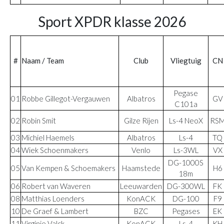
Sport XPDR klasse 2026
#
Naam / Team
Club
Vliegtuig
CN
Pegase
01
Robbe Gillegot-Vergauwen
Albatros
GV
C101a
02
Robin Smit
Gilze Rijen
Ls-4 NeoX
RS
03
Michiel Haemels
Albatros
Ls-4
TQ
04
Wiek Schoenmakers
Venlo
Ls-3WL
VX
DG-1000S
05
Van Kempen & Schoemakers
Haamstede
H6
18m
06
Robert van Waveren
Leeuwarden
DG-300WL
FK
08
Matthias Loenders
KonACK
DG-100
F9
10
De Graef & Lambert
BZC
Pegases
EK
11
Virginie Valck
KonACK
Ls-4
KH